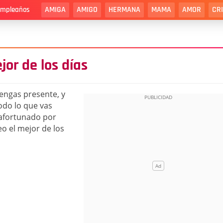
AMIGA
AMIGO
HERMANA
MAMA
AMOR
CR
cumpleaños
jor de los días
tengas presente, y
odo lo que vas
 afortunado por
o el mejor de los