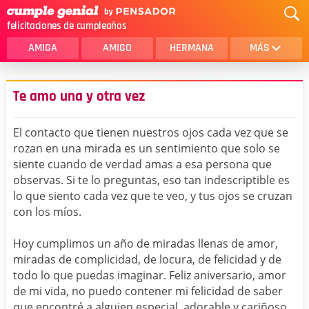
felicitaciones de cumpleaños
AMIGA
AMIGO
HERMANA
MÁS
MAMA
AMOR
Te amo una y otra vez
CRISTIANOS
PRIMA
El contacto que tienen nuestros ojos cada vez que se
SOBRINA
HIJA
rozan en una mirada es un sentimiento que solo se
siente cuando de verdad amas a esa persona que
HERMANO
HIJO
observas. Si te lo preguntas, eso tan indescriptible es
NOVIA
ESPOSO
lo que siento cada vez que te veo, y tus ojos se cruzan
con los míos.
PAPA
HOMBRE
Hoy cumplimos un año de miradas llenas de amor,
TIA
CUÑADA
miradas de complicidad, de locura, de felicidad y de
todo lo que puedas imaginar. Feliz aniversario, amor
ALGUIEN ESPECIAL
PRIMO
de mi vida, no puedo contener mi felicidad de saber
TODAS LAS CATEGORÍAS
que encontré a alguien especial, adorable y cariñoso