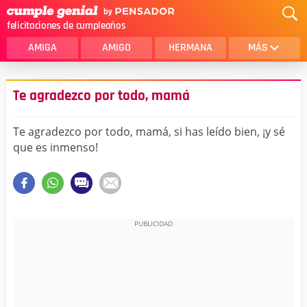
felicitaciones de cumpleaños
AMIGA
AMIGO
HERMANA
MÁS
MAMA
AMOR
Te agradezco por todo, mamá
CRISTIANOS
PRIMA
Te agradezco por todo, mamá, si has leído bien, ¡y sé
SOBRINA
HIJA
que es inmenso!
HERMANO
HIJO
NOVIA
ESPOSO
PAPA
HOMBRE
TIA
CUÑADA
ALGUIEN ESPECIAL
PRIMO
TODAS LAS CATEGORÍAS