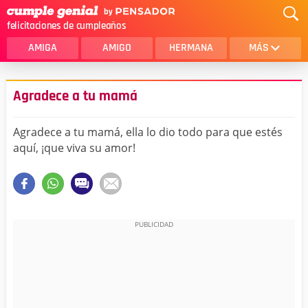
felicitaciones de cumpleaños
AMIGA
AMIGO
HERMANA
MÁS
MAMA
AMOR
Agradece a tu mamá
CRISTIANOS
PRIMA
Agradece a tu mamá, ella lo dio todo para que estés
SOBRINA
HIJA
aquí, ¡que viva su amor!
HERMANO
HIJO
NOVIA
ESPOSO
PAPA
HOMBRE
TIA
CUÑADA
ALGUIEN ESPECIAL
PRIMO
TODAS LAS CATEGORÍAS