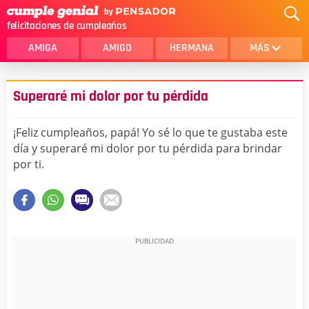
felicitaciones de cumpleaños
AMIGA
AMIGO
HERMANA
MÁS
MAMA
AMOR
Superaré mi dolor por tu pérdida
CRISTIANOS
PRIMA
¡Feliz cumpleaños, papá! Yo sé lo que te gustaba este
SOBRINA
HIJA
día y superaré mi dolor por tu pérdida para brindar
por ti.
HERMANO
HIJO
NOVIA
ESPOSO
PAPA
HOMBRE
TIA
CUÑADA
ALGUIEN ESPECIAL
PRIMO
TODAS LAS CATEGORÍAS