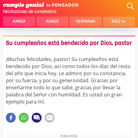
felicitaciones de cumpleaños
AMIGA
AMIGO
HERMANA
MÁS
MAMA
AMOR
Su cumpleaños está bendecido por Dios, pastor
CRISTIANOS
PRIMA
¡Muchas felicidades, pastor! Su cumpleaños está
SOBRINA
HIJA
bendecido por Dios, así como todos los días del resto
del año que inicia hoy. Le admiro por su constancia,
HERMANO
HIJO
por su fuerza, y por su generosidad. Gracias por
NOVIA
ESPOSO
enseñarme todo lo que sabe, gracias por llevar la
palabra del Señor con humildad. Es usted un gran
PAPA
HOMBRE
ejemplo para mí.
TIA
CUÑADA
ALGUIEN ESPECIAL
PRIMO
TODAS LAS CATEGORÍAS