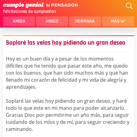
felicitaciones de cumpleaños
AMIGA
AMIGO
HERMANA
MÁS
MAMA
AMOR
Soplaré las velas hoy pidiendo un gran deseo
CRISTIANOS
PRIMA
Hoy es un buen día y a pesar de los momentos
SOBRINA
HIJA
difíciles que he tenido que pasar este año, me quedo
con los buenos, que han sido muchos más y que han
HERMANO
HIJO
llenado mi corazón de felicidad y mi vida de alegría y
NOVIA
ESPOSO
aprendizajes.
PAPA
HOMBRE
Soplaré las velas hoy pidiendo un gran deseo, y haré
todo lo que este en mi mano para poder alcanzarlo.
TIA
CUÑADA
Gracias Dios por permitirme un año más, para seguir
cuidando de los míos y de mí, para seguir creciendo y
ALGUIEN ESPECIAL
PRIMO
caminando.
TODAS LAS CATEGORÍAS