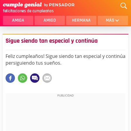
felicitaciones de cumpleaños
AMIGA
AMIGO
HERMANA
MÁS
MAMA
AMOR
Sigue siendo tan especial y continúa
CRISTIANOS
PRIMA
Feliz cumpleaños! Sigue siendo tan especial y continúa
SOBRINA
HIJA
persiguiendo tus sueños.
HERMANO
HIJO
NOVIA
ESPOSO
PAPA
HOMBRE
TIA
CUÑADA
ALGUIEN ESPECIAL
PRIMO
TODAS LAS CATEGORÍAS