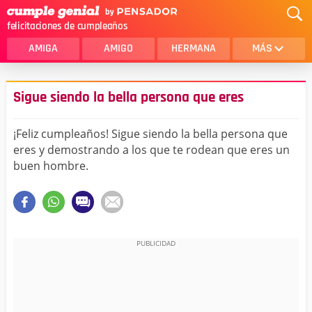
felicitaciones de cumpleaños
AMIGA
AMIGO
HERMANA
MÁS
MAMA
AMOR
Sigue siendo la bella persona que eres
CRISTIANOS
PRIMA
¡Feliz cumpleaños! Sigue siendo la bella persona que
SOBRINA
HIJA
eres y demostrando a los que te rodean que eres un
buen hombre.
HERMANO
HIJO
NOVIA
ESPOSO
PAPA
HOMBRE
TIA
CUÑADA
ALGUIEN ESPECIAL
PRIMO
TODAS LAS CATEGORÍAS