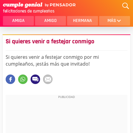
felicitaciones de cumpleaños
AMIGA
AMIGO
HERMANA
MÁS
MAMA
AMOR
Si quieres venir a festejar conmigo
CRISTIANOS
PRIMA
Si quieres venir a festejar conmigo por mi
SOBRINA
HIJA
cumpleaños, ¡estás más que invitado!
HERMANO
HIJO
NOVIA
ESPOSO
PAPA
HOMBRE
TIA
CUÑADA
ALGUIEN ESPECIAL
PRIMO
TODAS LAS CATEGORÍAS