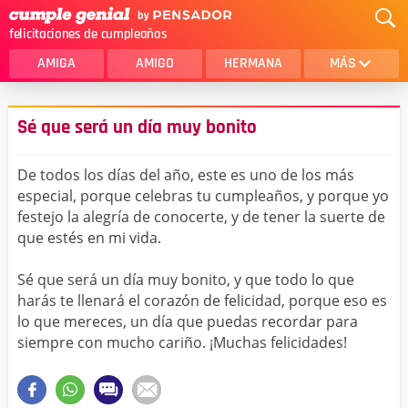
felicitaciones de cumpleaños
AMIGA
AMIGO
HERMANA
MÁS
MAMA
AMOR
Sé que será un día muy bonito
CRISTIANOS
PRIMA
De todos los días del año, este es uno de los más
SOBRINA
HIJA
especial, porque celebras tu cumpleaños, y porque yo
festejo la alegría de conocerte, y de tener la suerte de
HERMANO
HIJO
que estés en mi vida.
NOVIA
ESPOSO
Sé que será un día muy bonito, y que todo lo que
PAPA
HOMBRE
harás te llenará el corazón de felicidad, porque eso es
lo que mereces, un día que puedas recordar para
TIA
CUÑADA
siempre con mucho cariño. ¡Muchas felicidades!
ALGUIEN ESPECIAL
PRIMO
TODAS LAS CATEGORÍAS