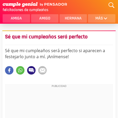
felicitaciones de cumpleaños
AMIGA
AMIGO
HERMANA
MÁS
MAMA
AMOR
Sé que mi cumpleaños será perfecto
CRISTIANOS
PRIMA
Sé que mi cumpleaños será perfecto si aparecen a
SOBRINA
HIJA
festejarlo junto a mí. ¡Anímense!
HERMANO
HIJO
NOVIA
ESPOSO
PAPA
HOMBRE
TIA
CUÑADA
ALGUIEN ESPECIAL
PRIMO
TODAS LAS CATEGORÍAS