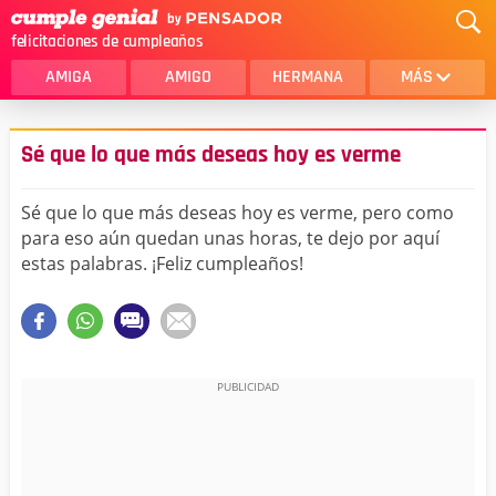
felicitaciones de cumpleaños
AMIGA
AMIGO
HERMANA
MÁS
MAMA
AMOR
Sé que lo que más deseas hoy es verme
CRISTIANOS
PRIMA
Sé que lo que más deseas hoy es verme, pero como
SOBRINA
HIJA
para eso aún quedan unas horas, te dejo por aquí
estas palabras. ¡Feliz cumpleaños!
HERMANO
HIJO
NOVIA
ESPOSO
PAPA
HOMBRE
TIA
CUÑADA
ALGUIEN ESPECIAL
PRIMO
TODAS LAS CATEGORÍAS