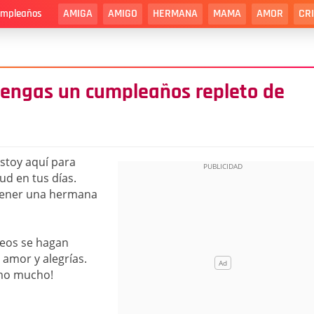
AMIGA
AMIGO
HERMANA
MAMA
AMOR
CR
cumpleaños
tengas un cumpleaños repleto de
stoy aquí para
ud en tus días.
 tener una hermana
eos se hagan
 amor y alegrías.
amo mucho!