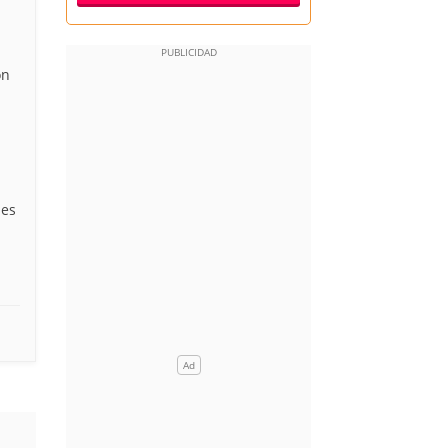
on
 es