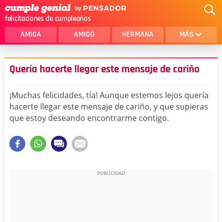
felicitaciones de cumpleaños
AMIGA
AMIGO
HERMANA
MÁS
MAMA
AMOR
Quería hacerte llegar este mensaje de cariño
CRISTIANOS
PRIMA
¡Muchas felicidades, tía! Aunque estemos lejos quería
SOBRINA
HIJA
hacerte llegar este mensaje de cariño, y que supieras
que estoy deseando encontrarme contigo.
HERMANO
HIJO
NOVIA
ESPOSO
PAPA
HOMBRE
TIA
CUÑADA
ALGUIEN ESPECIAL
PRIMO
TODAS LAS CATEGORÍAS