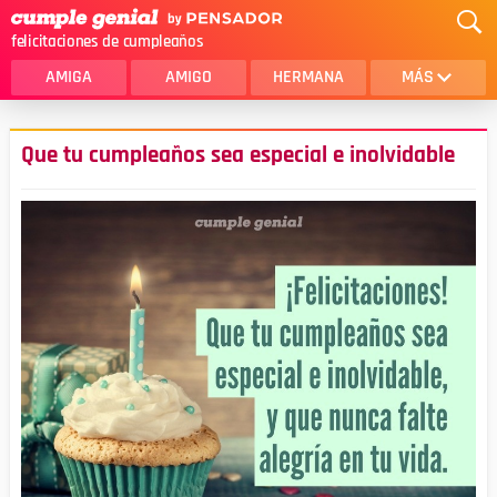
felicitaciones de cumpleaños
AMIGA
AMIGO
HERMANA
MÁS
MAMA
AMOR
Que tu cumpleaños sea especial e inolvidable
CRISTIANOS
PRIMA
SOBRINA
HIJA
HERMANO
HIJO
NOVIA
ESPOSO
PAPA
HOMBRE
TIA
CUÑADA
ALGUIEN ESPECIAL
PRIMO
TODAS LAS CATEGORÍAS