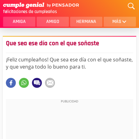
felicitaciones de cumpleaños
AMIGA
AMIGO
HERMANA
MÁS
MAMA
AMOR
Que sea ese día con el que soñaste
CRISTIANOS
PRIMA
¡Feliz cumpleaños! Que sea ese día con el que soñaste,
SOBRINA
HIJA
y que venga todo lo bueno para ti.
HERMANO
HIJO
NOVIA
ESPOSO
PAPA
HOMBRE
TIA
CUÑADA
ALGUIEN ESPECIAL
PRIMO
TODAS LAS CATEGORÍAS