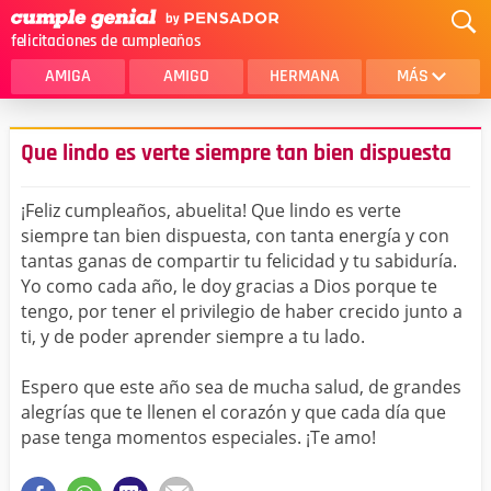
felicitaciones de cumpleaños
AMIGA
AMIGO
HERMANA
MÁS
MAMA
AMOR
Que lindo es verte siempre tan bien dispuesta
CRISTIANOS
PRIMA
¡Feliz cumpleaños, abuelita! Que lindo es verte
SOBRINA
HIJA
siempre tan bien dispuesta, con tanta energía y con
tantas ganas de compartir tu felicidad y tu sabiduría.
HERMANO
HIJO
Yo como cada año, le doy gracias a Dios porque te
NOVIA
ESPOSO
tengo, por tener el privilegio de haber crecido junto a
ti, y de poder aprender siempre a tu lado.
PAPA
HOMBRE
Espero que este año sea de mucha salud, de grandes
TIA
CUÑADA
alegrías que te llenen el corazón y que cada día que
pase tenga momentos especiales. ¡Te amo!
ALGUIEN ESPECIAL
PRIMO
TODAS LAS CATEGORÍAS