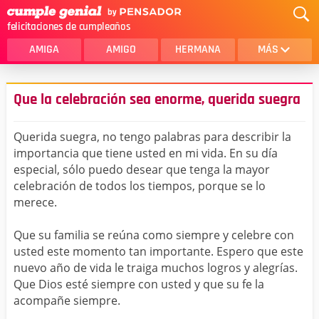
felicitaciones de cumpleaños
AMIGA
AMIGO
HERMANA
MÁS
MAMA
AMOR
Que la celebración sea enorme, querida suegra
CRISTIANOS
PRIMA
Querida suegra, no tengo palabras para describir la
SOBRINA
HIJA
importancia que tiene usted en mi vida. En su día
especial, sólo puedo desear que tenga la mayor
HERMANO
HIJO
celebración de todos los tiempos, porque se lo
NOVIA
ESPOSO
merece.
PAPA
HOMBRE
Que su familia se reúna como siempre y celebre con
usted este momento tan importante. Espero que este
TIA
CUÑADA
nuevo año de vida le traiga muchos logros y alegrías.
Que Dios esté siempre con usted y que su fe la
ALGUIEN ESPECIAL
PRIMO
acompañe siempre.
TODAS LAS CATEGORÍAS