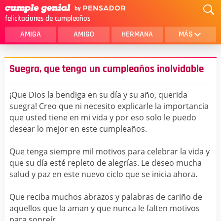
felicitaciones de cumpleaños
AMIGA
AMIGO
HERMANA
MÁS
MAMA
AMOR
Suegra, que tenga un cumpleaños inolvidable
CRISTIANOS
PRIMA
¡Que Dios la bendiga en su día y su año, querida
SOBRINA
HIJA
suegra! Creo que ni necesito explicarle la importancia
que usted tiene en mi vida y por eso solo le puedo
HERMANO
HIJO
desear lo mejor en este cumpleaños.
NOVIA
ESPOSO
Que tenga siempre mil motivos para celebrar la vida y
PAPA
HOMBRE
que su día esté repleto de alegrías. Le deseo mucha
salud y paz en este nuevo ciclo que se inicia ahora.
TIA
CUÑADA
Que reciba muchos abrazos y palabras de cariño de
ALGUIEN ESPECIAL
PRIMO
aquellos que la aman y que nunca le falten motivos
TODAS LAS CATEGORÍAS
para sonreír.