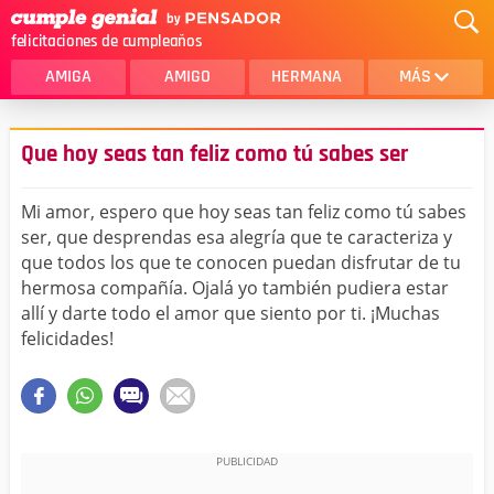
felicitaciones de cumpleaños
AMIGA
AMIGO
HERMANA
MÁS
MAMA
AMOR
Que hoy seas tan feliz como tú sabes ser
CRISTIANOS
PRIMA
Mi amor, espero que hoy seas tan feliz como tú sabes
SOBRINA
HIJA
ser, que desprendas esa alegría que te caracteriza y
que todos los que te conocen puedan disfrutar de tu
HERMANO
HIJO
hermosa compañía. Ojalá yo también pudiera estar
NOVIA
ESPOSO
allí y darte todo el amor que siento por ti. ¡Muchas
felicidades!
PAPA
HOMBRE
TIA
CUÑADA
ALGUIEN ESPECIAL
PRIMO
TODAS LAS CATEGORÍAS