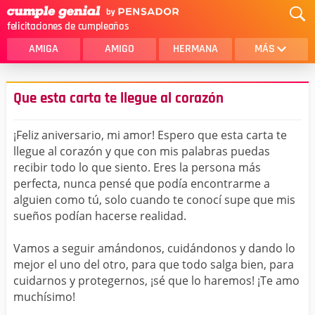
felicitaciones de cumpleaños
AMIGA
AMIGO
HERMANA
MÁS
MAMA
AMOR
Que esta carta te llegue al corazón
CRISTIANOS
PRIMA
¡Feliz aniversario, mi amor! Espero que esta carta te
SOBRINA
HIJA
llegue al corazón y que con mis palabras puedas
recibir todo lo que siento. Eres la persona más
HERMANO
HIJO
perfecta, nunca pensé que podía encontrarme a
NOVIA
ESPOSO
alguien como tú, solo cuando te conocí supe que mis
sueños podían hacerse realidad.
PAPA
HOMBRE
Vamos a seguir amándonos, cuidándonos y dando lo
TIA
CUÑADA
mejor el uno del otro, para que todo salga bien, para
cuidarnos y protegernos, ¡sé que lo haremos! ¡Te amo
ALGUIEN ESPECIAL
PRIMO
muchísimo!
TODAS LAS CATEGORÍAS