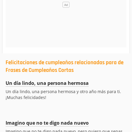
Felicitaciones de cumpleaños relacionadas para de
Frases de Cumpleaños Cortas
Un día lindo, una persona hermosa
Un día lindo, una persona hermosa y otro año más para ti.
¡Muchas felicidades!
Imagino que no te digo nada nuevo
Imagino que no te digo nada nuevo, pero quiero que sepas