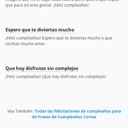
que para mí eres genial. ¡Feliz cumpleaños!
Espero que te diviertas mucho
¡Feliz cumpleaños! Espero que te diviertas mucho y que
recibas mucho amor.
Que hoy disfrutes sin complejos
¡Feliz cumpleaños! ¡Que hoy disfrutes sin complejos!
Vea También:
Todas las felicitaciones de cumpleaños para
de Frases de Cumpleaños Cortas