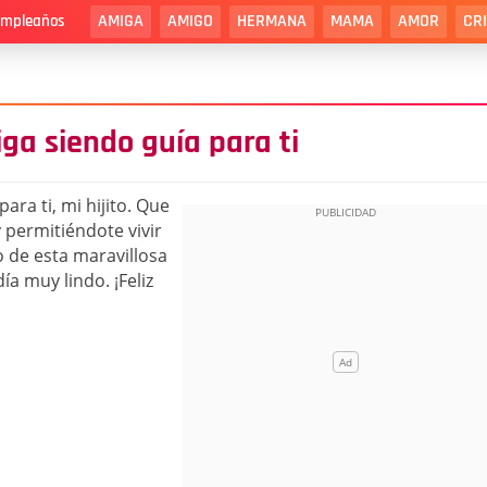
AMIGA
AMIGO
HERMANA
MAMA
AMOR
CR
cumpleaños
iga siendo guía para ti
ara ti, mi hijito. Que
 permitiéndote vivir
 de esta maravillosa
ía muy lindo. ¡Feliz