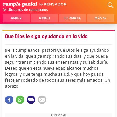
felicitaciones de cumpleaños
AMIGA
AMIGO
HERMANA
MÁS
MAMA
AMOR
Que Dios le siga ayudando en la vida
CRISTIANOS
PRIMA
¡Feliz cumpleaños, pastor! Que Dios le siga ayudando
SOBRINA
HIJA
en la vida, que siga inspirando sus días, y que pueda
seguir transmitiendo sus enseñanzas y su sabiduría.
HERMANO
HIJO
Deseo que en esta nueva edad alcance muchos
NOVIA
ESPOSO
logros, y que tenga mucha salud, y que hoy pueda
festejar rodeado de todos sus seres más amados. Un
PAPA
HOMBRE
abrazo.
TIA
CUÑADA
ALGUIEN ESPECIAL
PRIMO
TODAS LAS CATEGORÍAS