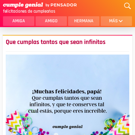
felicitaciones de cumpleaños
AMIGA
AMIGO
HERMANA
MÁS
MAMA
AMOR
Que cumplas tantos que sean infinitos
CRISTIANOS
PRIMA
SOBRINA
HIJA
HERMANO
HIJO
NOVIA
ESPOSO
PAPA
HOMBRE
TIA
CUÑADA
ALGUIEN ESPECIAL
PRIMO
TODAS LAS CATEGORÍAS