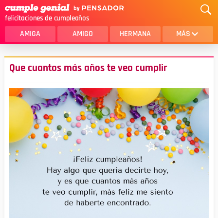
felicitaciones de cumpleaños
AMIGA
AMIGO
HERMANA
MÁS
MAMA
AMOR
Que cuantos más años te veo cumplir
CRISTIANOS
PRIMA
SOBRINA
HIJA
HERMANO
HIJO
NOVIA
ESPOSO
PAPA
HOMBRE
TIA
CUÑADA
ALGUIEN ESPECIAL
PRIMO
TODAS LAS CATEGORÍAS