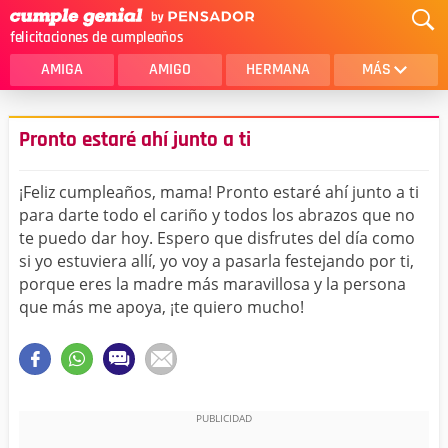
felicitaciones de cumpleaños
AMIGA
AMIGO
HERMANA
MÁS
MAMA
AMOR
Pronto estaré ahí junto a ti
CRISTIANOS
PRIMA
¡Feliz cumpleaños, mama! Pronto estaré ahí junto a ti
SOBRINA
HIJA
para darte todo el cariño y todos los abrazos que no
te puedo dar hoy. Espero que disfrutes del día como
HERMANO
HIJO
si yo estuviera allí, yo voy a pasarla festejando por ti,
NOVIA
ESPOSO
porque eres la madre más maravillosa y la persona
que más me apoya, ¡te quiero mucho!
PAPA
HOMBRE
TIA
CUÑADA
ALGUIEN ESPECIAL
PRIMO
TODAS LAS CATEGORÍAS