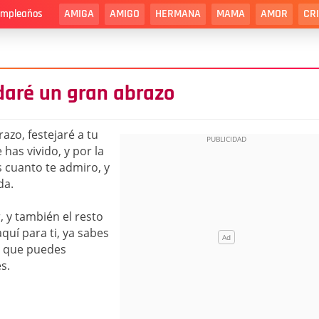
AMIGA
AMIGO
HERMANA
MAMA
AMOR
CR
cumpleaños
 daré un gran abrazo
azo, festejaré a tu
has vivido, y por la
 cuanto te admiro, y
da.
 y también el resto
quí para ti, ya sabes
y que puedes
s.