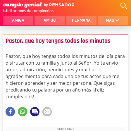
felicitaciones de cumpleaños
AMIGA
AMIGO
HERMANA
MÁS
MAMA
AMOR
Pastor, que hoy tengas todos los minutos
CRISTIANOS
PRIMA
Pastor, que hoy tengas todos los minutos del día para
SOBRINA
HIJA
disfrutar con tu familia y junto al Señor. Yo te envío
amor, admiración, bendiciones y mucho
HERMANO
HIJO
agradecimiento para cada uno de tus actos que me
NOVIA
ESPOSO
hicieron aprender y ser mejor persona. Que sigas
predicando tu palabra por un año más. ¡Feliz
PAPA
HOMBRE
cumpleaños!
TIA
CUÑADA
ALGUIEN ESPECIAL
PRIMO
TODAS LAS CATEGORÍAS