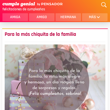
felicitaciones de cumpleaños
AMIGA
AMIGO
HERMANA
MÁS
MAMA
AMOR
Para la más chiquita de la familia
CRISTIANOS
PRIMA
SOBRINA
HIJA
HERMANO
HIJO
NOVIA
ESPOSO
PAPA
HOMBRE
TIA
CUÑADA
ALGUIEN ESPECIAL
PRIMO
TODAS LAS CATEGORÍAS