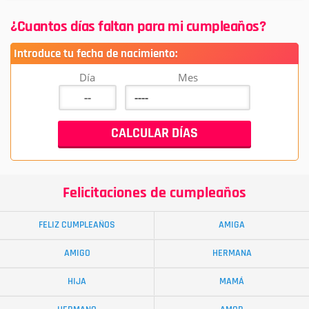
¿Cuantos días faltan para mi cumpleaños?
Introduce tu fecha de nacimiento:
Día
Mes
Felicitaciones de cumpleaños
FELIZ CUMPLEAÑOS
AMIGA
AMIGO
HERMANA
HIJA
MAMÁ