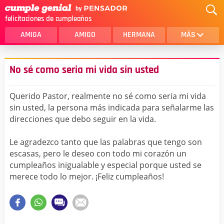
felicitaciones de cumpleaños
AMIGA
AMIGO
HERMANA
MÁS
MAMA
AMOR
No sé como seria mi vida sin usted
CRISTIANOS
PRIMA
Querido Pastor, realmente no sé como seria mi vida
SOBRINA
HIJA
sin usted, la persona más indicada para señalarme las
direcciones que debo seguir en la vida.
HERMANO
HIJO
NOVIA
ESPOSO
Le agradezco tanto que las palabras que tengo son
escasas, pero le deseo con todo mi corazón un
PAPA
HOMBRE
cumpleaños inigualable y especial porque usted se
merece todo lo mejor. ¡Feliz cumpleaños!
TIA
CUÑADA
ALGUIEN ESPECIAL
PRIMO
TODAS LAS CATEGORÍAS