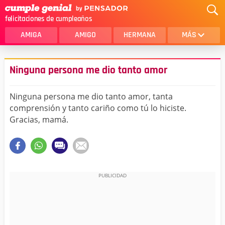
felicitaciones de cumpleaños
AMIGA
AMIGO
HERMANA
MÁS
MAMA
AMOR
Ninguna persona me dio tanto amor
CRISTIANOS
PRIMA
Ninguna persona me dio tanto amor, tanta
SOBRINA
HIJA
comprensión y tanto cariño como tú lo hiciste.
Gracias, mamá.
HERMANO
HIJO
NOVIA
ESPOSO
PAPA
HOMBRE
TIA
CUÑADA
ALGUIEN ESPECIAL
PRIMO
TODAS LAS CATEGORÍAS