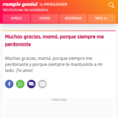
felicitaciones de cumpleaños
AMIGA
AMIGO
HERMANA
MÁS
MAMA
AMOR
Muchas gracias, mamá, porque siempre me
CRISTIANOS
PRIMA
perdonaste
SOBRINA
HIJA
Muchas gracias, mamá, porque siempre me
HERMANO
HIJO
perdonaste y porque siempre te mantuviste a mi
lado. ¡Te amo!
NOVIA
ESPOSO
PAPA
HOMBRE
TIA
CUÑADA
ALGUIEN ESPECIAL
PRIMO
TODAS LAS CATEGORÍAS