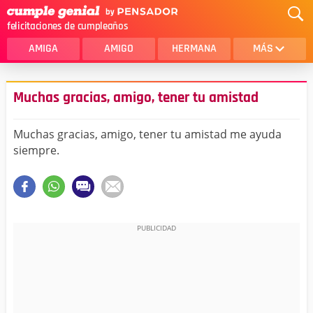
felicitaciones de cumpleaños
AMIGA
AMIGO
HERMANA
MÁS
MAMA
AMOR
Muchas gracias, amigo, tener tu amistad
CRISTIANOS
PRIMA
Muchas gracias, amigo, tener tu amistad me ayuda
SOBRINA
HIJA
siempre.
HERMANO
HIJO
NOVIA
ESPOSO
PAPA
HOMBRE
TIA
CUÑADA
ALGUIEN ESPECIAL
PRIMO
TODAS LAS CATEGORÍAS