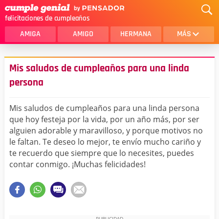
felicitaciones de cumpleaños
AMIGA
AMIGO
HERMANA
MÁS
MAMA
AMOR
Mis saludos de cumpleaños para una linda
CRISTIANOS
PRIMA
persona
SOBRINA
HIJA
Mis saludos de cumpleaños para una linda persona
HERMANO
HIJO
que hoy festeja por la vida, por un año más, por ser
alguien adorable y maravilloso, y porque motivos no
NOVIA
ESPOSO
le faltan. Te deseo lo mejor, te envío mucho cariño y
te recuerdo que siempre que lo necesites, puedes
PAPA
HOMBRE
contar conmigo. ¡Muchas felicidades!
TIA
CUÑADA
ALGUIEN ESPECIAL
PRIMO
TODAS LAS CATEGORÍAS