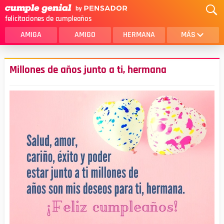
felicitaciones de cumpleaños
AMIGA
AMIGO
HERMANA
MÁS
MAMA
AMOR
Millones de años junto a ti, hermana
CRISTIANOS
PRIMA
SOBRINA
HIJA
HERMANO
HIJO
NOVIA
ESPOSO
PAPA
HOMBRE
TIA
CUÑADA
ALGUIEN ESPECIAL
PRIMO
TODAS LAS CATEGORÍAS