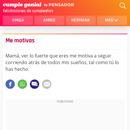
felicitaciones de cumpleaños
AMIGA
AMIGO
HERMANA
MÁS
MAMA
AMOR
Me motivas
CRISTIANOS
PRIMA
Mamá, ver lo fuerte que eres me motiva a seguir
SOBRINA
HIJA
corriendo atrás de todos mis sueños, tal como tú lo
has hecho.
HERMANO
HIJO
NOVIA
ESPOSO
PAPA
HOMBRE
TIA
CUÑADA
ALGUIEN ESPECIAL
PRIMO
TODAS LAS CATEGORÍAS