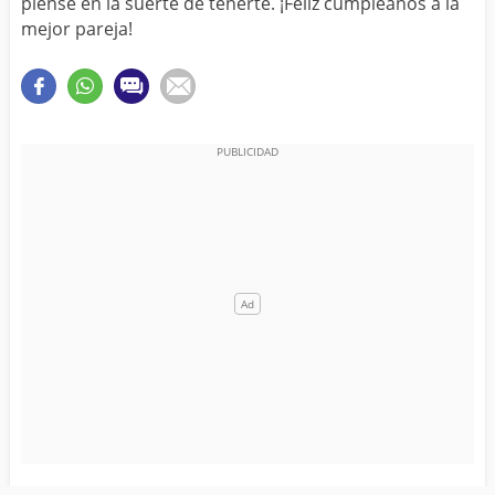
piense en la suerte de tenerte. ¡Feliz cumpleaños a la
mejor pareja!