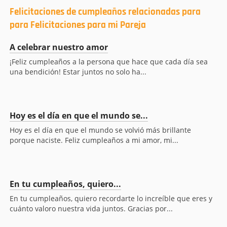
Felicitaciones de cumpleaños relacionadas para
para Felicitaciones para mi Pareja
A celebrar nuestro amor
¡Feliz cumpleaños a la persona que hace que cada día sea
una bendición! Estar juntos no solo ha...
Hoy es el día en que el mundo se...
Hoy es el día en que el mundo se volvió más brillante
porque naciste. Feliz cumpleaños a mi amor, mi...
En tu cumpleaños, quiero...
En tu cumpleaños, quiero recordarte lo increíble que eres y
cuánto valoro nuestra vida juntos. Gracias por...