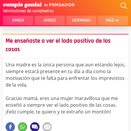
felicitaciones de cumpleaños
AMIGA
AMIGO
HERMANA
MÁS
MAMA
AMOR
Me enseñaste a ver el lado positivo de las
CRISTIANOS
PRIMA
cosas
SOBRINA
HIJA
Una madre es la única persona que aun estando lejos,
HERMANO
HIJO
siempre estará presente en tu día a día como la
motivación que te falta para enfrentar los imprevistos
NOVIA
ESPOSO
de la vida.
PAPA
HOMBRE
Gracias mamá, eres una mujer maravillosa que me
enseñó a siempre ver el lado positivo de las cosas.
TIA
CUÑADA
¡Feliz cumple, te quiero y te extraño un montón!
ALGUIEN ESPECIAL
PRIMO
TODAS LAS CATEGORÍAS