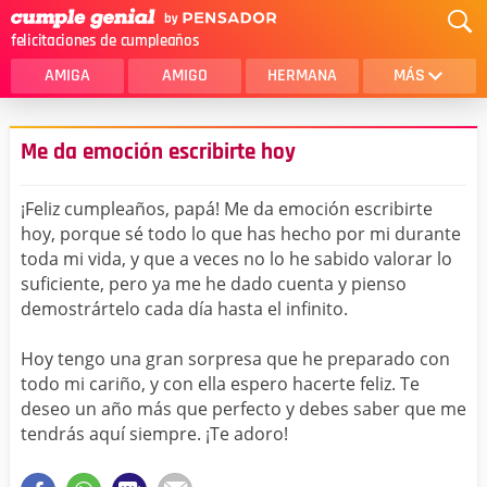
felicitaciones de cumpleaños
AMIGA
AMIGO
HERMANA
MÁS
MAMA
AMOR
Me da emoción escribirte hoy
CRISTIANOS
PRIMA
¡Feliz cumpleaños, papá! Me da emoción escribirte
SOBRINA
HIJA
hoy, porque sé todo lo que has hecho por mi durante
toda mi vida, y que a veces no lo he sabido valorar lo
HERMANO
HIJO
suficiente, pero ya me he dado cuenta y pienso
NOVIA
ESPOSO
demostrártelo cada día hasta el infinito.
PAPA
HOMBRE
Hoy tengo una gran sorpresa que he preparado con
todo mi cariño, y con ella espero hacerte feliz. Te
TIA
CUÑADA
deseo un año más que perfecto y debes saber que me
tendrás aquí siempre. ¡Te adoro!
ALGUIEN ESPECIAL
PRIMO
TODAS LAS CATEGORÍAS