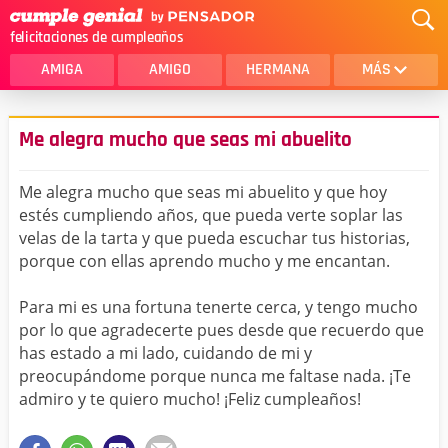
felicitaciones de cumpleaños
AMIGA
AMIGO
HERMANA
MÁS
MAMA
AMOR
Me alegra mucho que seas mi abuelito
CRISTIANOS
PRIMA
Me alegra mucho que seas mi abuelito y que hoy
SOBRINA
HIJA
estés cumpliendo años, que pueda verte soplar las
velas de la tarta y que pueda escuchar tus historias,
HERMANO
HIJO
porque con ellas aprendo mucho y me encantan.
NOVIA
ESPOSO
Para mi es una fortuna tenerte cerca, y tengo mucho
PAPA
HOMBRE
por lo que agradecerte pues desde que recuerdo que
has estado a mi lado, cuidando de mi y
TIA
CUÑADA
preocupándome porque nunca me faltase nada. ¡Te
admiro y te quiero mucho! ¡Feliz cumpleaños!
ALGUIEN ESPECIAL
PRIMO
TODAS LAS CATEGORÍAS