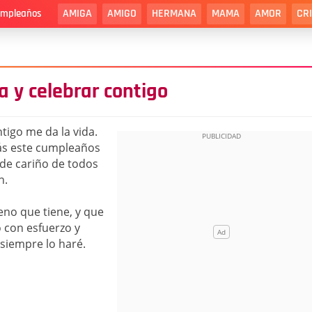
AMIGA
AMIGO
HERMANA
MAMA
AMOR
CR
cumpleaños
 y celebrar contigo
tigo me da la vida.
rás este cumpleaños
 de cariño de todos
n.
no que tiene, y que
ó con esfuerzo y
 siempre lo haré.