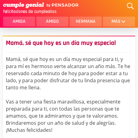
felicitaciones de cumpleaños
AMIGA
AMIGO
HERMANA
MÁS
MAMA
AMOR
Mamá, sé que hoy es un día muy especial
CRISTIANOS
PRIMA
Mamá, sé que hoy es un día muy especial para ti, y
SOBRINA
HIJA
para mí es hermoso verte alcanzar un año más. Te he
reservado cada minuto de hoy para poder estar a tu
HERMANO
HIJO
lado, y para poder disfrutar de tu linda presencia que
NOVIA
ESPOSO
tanto me llena.
PAPA
HOMBRE
Vas a tener una fiesta maravillosa, especialmente
preparada para ti, con todas las personas que te
TIA
CUÑADA
amamos, que te admiramos y que te valoramos.
Brindaremos por un año de salud y de alegrías.
ALGUIEN ESPECIAL
PRIMO
¡Muchas felicidades!
TODAS LAS CATEGORÍAS