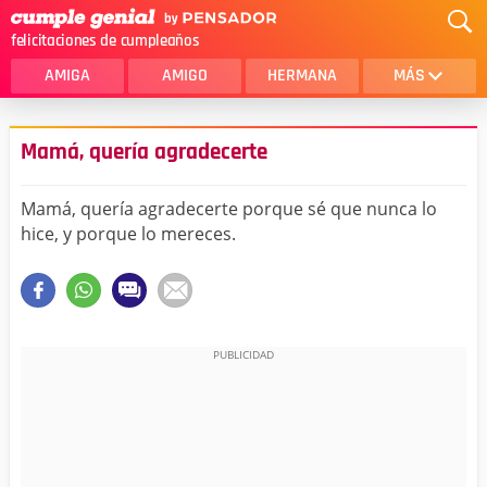
felicitaciones de cumpleaños
AMIGA
AMIGO
HERMANA
MÁS
MAMA
AMOR
Mamá, quería agradecerte
CRISTIANOS
PRIMA
Mamá, quería agradecerte porque sé que nunca lo
SOBRINA
HIJA
hice, y porque lo mereces.
HERMANO
HIJO
NOVIA
ESPOSO
PAPA
HOMBRE
TIA
CUÑADA
ALGUIEN ESPECIAL
PRIMO
TODAS LAS CATEGORÍAS