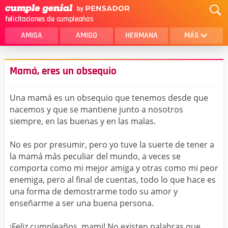
felicitaciones de cumpleaños
AMIGA
AMIGO
HERMANA
MÁS
MAMA
AMOR
Mamá, eres un obsequio
CRISTIANOS
PRIMA
Una mamá es un obsequio que tenemos desde que
SOBRINA
HIJA
nacemos y que se mantiene junto a nosotros
siempre, en las buenas y en las malas.
HERMANO
HIJO
NOVIA
ESPOSO
No es por presumir, pero yo tuve la suerte de tener a
la mamá más peculiar del mundo, a veces se
PAPA
HOMBRE
comporta como mi mejor amiga y otras como mi peor
enemiga, pero al final de cuentas, todo lo que hace es
TIA
CUÑADA
una forma de demostrarme todo su amor y
enseñarme a ser una buena persona.
ALGUIEN ESPECIAL
PRIMO
TODAS LAS CATEGORÍAS
¡Feliz cumpleaños, mami! No existen palabras que