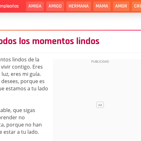
AMIGA
AMIGO
HERMANA
MAMA
AMOR
CR
cumpleaños
odos los momentos lindos
tos lindos de la
 vivir contigo. Eres
luz, eres mi guía.
 desees, porque es
que estamos a tu lado
able, que sigas
prender no
ca, porque no han
estar a tu lado.