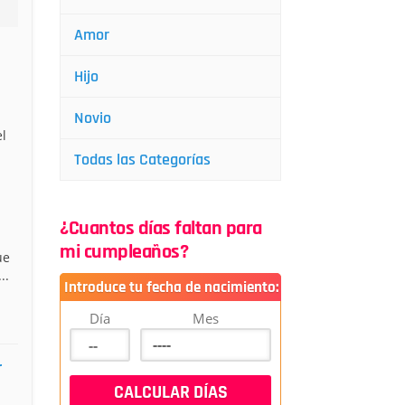
Amor
Hijo
Novio
l
Todas las Categorías
¿Cuantos días faltan para
mi cumpleaños?
ue
..
Introduce tu fecha de nacimiento:
Día
Mes
r