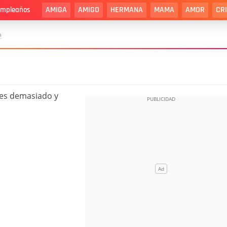
AMIGA
AMIGO
HERMANA
MAMA
AMOR
CR
cumpleaños
s
íes demasiado y